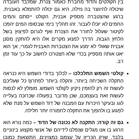
בין הקולטים והדוד מחברת כאמור צנרת, שמלבד העובדה
שיכולה להיווצר בה נזילה, היא גם יכולה להתמלא באבנית.
ברגע שהצטברה מספיק אבנית, הקולט ייסתם והמים
החמים לא יוכלו לעבור. זהו תהליך כימי שבסופו המים יהפכו
לקיטור שעלול לחורר את הצנרת ואף לגרום לפיצוץ בשל
הלחץ הגבוה. הדרך למנוע מקרים אלו היא להתקין מסנן
אבנית שאולי לא ימנע את הצטברות האבנית לגמרי, אך הוא
יאט אותה מספיק בכדי שלא תצטרכו לחשוב על כך עוד זמן
רב.
קולטי השמש התלכלכו –
לכלוך בדודי השמש היא כנראה
התקלה השכיחה ביותר, והקלה ביותר לפתרון! כל שעליכם
לעשות זה רק להזמין ניקיון לקולטי השמש. מומלץ לא לנסות
לעשות זאת בעצמכם, שכן מדובר בפעולה שכרוכה בעלייה
לגג ובעיקר היכרות עם המבנה של דוד השמש על מנת שלא
לפגוע בו ולהפוך את התקלה לחמורה יותר חלילה.
גם זה קורה: התקנה לא נכונה של הדוד –
כמה נורא הוא
הרגע בו אנו מגלים שנפלנו לידיהם של אנשי מקצוע בינוניים
בלבד, שרק הכריזו על עצמם כמצוינים. התוצאות כמובן