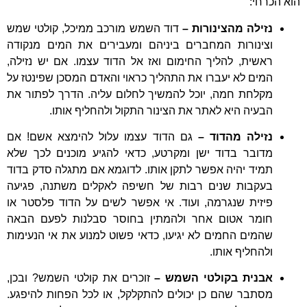
הוא הכרחי:
נזילה מהצינורות –
דוד השמש מורכב ממיכל, קולטי שמש
וצינורות המחברים ביניהם ומעבירים את המים מנקודה
ראשית, להליך החימום ואז אל הדוד עצמו. אם יש נזילה,
המים לא יעברו את התהליך כראוי והאדם המסכן שפינטז על
מקלחת חמה, יוכל להמשיך לחלום עליה. הדרך לפתור את
הבעיה היא לאתר את הצינור התקול ולהחליף אותו.
נזילה מהדוד –
גם הדוד עצמו עלול להימצא אשם! אם
מדובר בדוד ישן ומקרטע, כדאי להגיע מוכנים לכך שלא
תמיד יהיה אפשר לתקן אותו. לדוגמא אם מתגלה סדק בדוד
בעקבות שנים רבות של חשיפה לאקלים משתנה, פגיעה
פיזית שנגרמה, ועוד. אי אפשר לשים על הדוד פלסטר או
חומר אטום אחר ולהמתין בחוסר סבלנות לפעם הבאה
שהמים החמים לא יגיעו, כדאי פשוט למנוע את אי הנעימות
ולהחליף אותו.
אבנית בקולטי השמש –
זוכרים את קולטי השמש? ובכן,
מסתבר שהם כן יכולים להתקלקל, או לכל הפחות להיפגע.