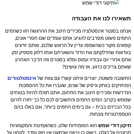
תשאירו לנו את העבודה
אנחנו בסנטר אינסטלציה מכירים היטב את ההרגשה הזו כשהמים
החמים פשוט מסרבים להגיע; אתם עומדים שם חסרי אונים,
קופאים מקור כשהשמפו עדיין על הראש שלכם, ואתם יודעים
בוודאות שהדלקתם את הדוד והשארתם אותו דלוק מספיק זמן.
אתם אחרי יום עבודה עמוס ומלא בסטרס וזה הדבר האחרון
שאתם צריכים כרגע. אז מה עושים?
התשובה פשוטה, יוצרים איתנו קשר! עם צוות של
אינסטלטורים
המחזיקים בוותק וניסיון של שנים, שעברו את כל ההסמכות
הנדרשות ומכירים היטב את התחום, אתם תוכלו להיות בטוחים
שממש בקרוב המים החמים והחשובים לכם כל כך יחזרו לזרום
בכל הברזים בבית – גם בימים החמים ביותר, וגם באלו בהם
הטמפרטורות צונחות.
תיקון דודי שמש
הוא המומחיות שלנו, כשהאמינות והמקצועיות
חרוטים על דגלנו. בשוק בו נראה שכמעט אין חוק וסדר, לקחנו על