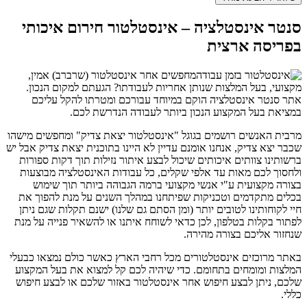
סנטר אינסטלציה – אינסטלטור חירום איכותי
בפריסה ארצית
מחפשים אחר אינסטלטור (שרברב) אמין,
מקצועי, בעל המלצות שנותן אחריות לעבודתו? הגעתם למקום הנכון.
אתר סנטר אינסטלציה הוקם במיוחד עבורכם ומטרתו להקל עליכם
במציאת בעל המקצוע הנכון ביותר לעבודה הנדרשת לכם.
מרבית האנשים רושמים בגוגל "אינסטלטור יצאת צדיק" ומחפשים מישהו
שכבר יצא צדיק, אנחנו אומנם עדיין לא היינו בתוכנית יצאת צדיק אבל יש
ברשותינו צוותים איכותים שיכול לבצע איתור נזילות תוך דקות ספורות
ולחסוך לכם מאות עד אלפי שקלים, כל עבודות האינסטלציה מבוצעות
בצורה מקצועית ע"י אנשי מקצועי ברמה הגבוהה ביותר תוך שימוש
בכלים מתקדמים וטכניקות שפיתחנו במהלך השנים על מנת להפוך את
חיי לקוחותינו לטובים יותר (ומן הסתם גם שלנו) ישנם תקלות שגם ניתן
לפתור בקלות בטלפון, לכן כדאי לשוחח איתנו או להשאיר פנייה על מנת
שנחזור אליכם בצורה מהירה.
באתר מרוכזים אינסטלטורים מכל רחבי הארץ כאשר כולם נמצאו כבעלי
המלצות ומומחים בתחומם. כדי שיהיה לכם קל למצוא את בעל המקצוע
שלכם, ניתן לבצע חיפוש אחר אינסטלטור באזור שלכם או לבצע חיפוש
כללי.