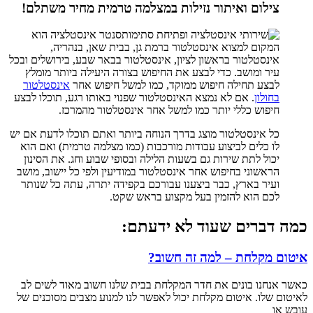
צילום ואיתור נזילות במצלמה טרמית מחיר משתלם!
סנטר אינסטלציה הוא
המקום למצוא אינסטלטור ברמת גן, בבית שאן, בנהריה,
אינסטלטור בראשון לציון, אינסטלטור בבאר שבע, בירושלים ובכל
עיר ומושב. כדי לבצע את החיפוש בצורה היעילה ביותר מומלץ
לבצע תחילה חיפוש ממוקד, כמו למשל חיפוש אחר
אינסטלטור
בחולון
. אם לא נמצא האינסטלטור שפנוי באותו רגע, תוכלו לבצע
חיפוש כללי יותר כמו למשל אחר אינסטלטור מהמרכז.
כל אינסטלטור מוצג בדרך הנוחה ביותר ואתם תוכלו לדעת אם יש
לו כלים לביצוע עבודות מורכבות (כמו מצלמה טרמית) ואם הוא
יכול לתת שירות גם בשעות הלילה ובסופי שבוע וחג. את הסינון
הראשוני בחיפוש אחר אינסטלטור במודיעין ולפי כל יישוב, מושב
ועיר בארץ, כבר ביצענו עבורכם בקפידה יתרה, עתה כל שנותר
לכם הוא להזמין בעל מקצוע בראש שקט.
כמה דברים שעוד לא ידעתם:
איטום מקלחת – למה זה חשוב?
כאשר אנחנו בונים את חדר המקלחת בבית שלנו חשוב מאוד לשים לב
לאיטום שלו. איטום מקלחת יכול לאפשר לנו למנוע מצבים מסוכנים של
עובש או