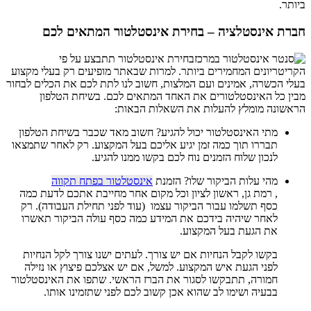
ביותר.
חברת אינסטלציה – בחירת אינסטלטור המתאים לכם
בחירת אינסטלטור תתבצע על פי
הקריטריונים המחמירים ביותר. למרות שבאתר מופיעים רק בעלי מקצוע
בעלי הכשרה, אמינים ועם המלצות, חשוב לנו לתת לכם את הכלים לבחור
מבין כל האינסטלטורים את האחד המתאים לכם. בשיחת הטלפון
הראשונה מומלץ להעלות את השאלות הבאות:
מתי האינסטלטור יכול להגיע? חשוב מאד שכבר בשיחת הטלפון
תבררו תוך כמה זמן יגיע אליכם בעל המקצוע. רק לאחר שתמצאו
לנכון שלוח הזמנים נוח לכם בקשו ממנו להגיע.
מהי עלות הביקור שלו? הזמנת
אינסטלטור בפתח תקווה
, רמת גן, ראשון לציון וכל מקום אחר מחייבת אתכם לדעת כמה
כסף תשלמו עבור הביקור עצמו (עוד לפני תחילת העבודה). רק
לאחר שיהיה בידכם את המידע כמה כסף עולה הביקור תאשרו
את הגעת בעל המקצוע.
בקשו לקבל הנחיות אם יש צורך. לעתים ישנו צורך לקל הנחיות
לפני הגעת איש המקצוע. למשל, אם יש אצלכם פיצוץ או נזילה
חמורה, תתבקשו לסגור את הברז הראשי. שתפו את האינסטלטור
בבעיה ושימו לב שהוא אכן קשוב לכם לפני שתזמינו אותו.