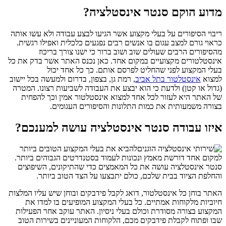
מדוע הוקם סנטר אינסטלציה?
ריבוי הסיפורים על בעלי מקצוע אשר הגיעו לבצע עבודה ולא עשו אותה
כראוי גורם למצב עגום בו אנשים רבים נפגעים כלכלית ואפילו רגשית.
מהסיפורים הרבים שעולים שוב ושוב ברור כי ישנו צורך בריכוז
אינסטלטורים מקצועיים במקום אחד. כאן נכנס האתר אשר בדק את כל
בעלי המקצוע לפני שהחליט לפרסם אותם. כך כל אחד יכול
למצוא
אינסטלטור בתל אביב
, רמת גן, בצפון, בדרום ולמעשה בכל יישוב
(גדול או קטן) ולדעת כי הוא יבצע את העבודה לשביעות רצונו. המטרה
של האתר היא לעזור לכל אחד למצוא אינסטלטור אמין וכך להפחית
בצורה משמעותית את כמות התלונות והסיפורים העגומים.
איזו עבודה סנטר אינסטלציה עושה למענכם?
להביא את בעלי המקצוע הטובים ביותר
למקום אחד דורשת מאמץ ונכונות לעמוד בסטנדרטים הגבוהים ביותר.
סנטר אינסטלציה עושה את כל המאמצים כדי שהתיקונים, השיפוצים
והחלפת הציוד בבית שלכם, כולם יתבצעו על הצד הטוב ביותר.
האתר בוחן כל אינסטלטור, דואג לקבל פידבקים ובוחן שיש עליו המלצות
חיוביות מלקוחות אמתיים. כל בעלי המקצוע המופיעים בו למדו את
המקצוע בצורה מסודרת וכולם בעלי ניסיון. האתר עוקב אחר הפעילות
שבו ופתוח לקבלת פידבקים מכם, הלקוחות המעוניינים בשירות הטוב