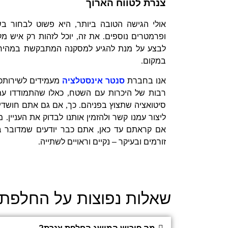
צנרת לטווח הארוך
אולי הגישה הטובה ביותר
,
היא פשוט לבחור ב
ופרמטרים נוספים
.
את זה
,
יוכל לזהות רק איש מק
לבצע על מנת להגיע למסקנה המתבקשת במהירו
במקום
.
אנו בחברת
סנטר אינסטלציה
מעמידים לשירותכם
רבות של היכרות עם השטח
,
כאלו שהתמודדו עם 
סיטואציה שתצוץ בפניהם
.
כך
,
אם גם אתם חושדי
ליצור עמנו קשר ולהזמין אותנו לבדוק את העניין
.
מ
אם קראתם עד כאן
,
אתם כבר יודעים שמדובר בר
זורמים ובעיקר – נקיים וראויים לשתייה
.
שאלות נפוצות על החלפת 