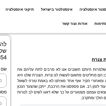
סנטר אינסטלציה
אינסטלטור בישראל
תיקוני אינסטלציה
סתימות
אודות וצור קשר
להצ
שלח
854
 צנרת
שם
שלמרות היותם חשובים אנו לא מרבים לתת עליהם את
ו הם מחליטים פתאום לעשות לנו צרות
.
הצנרת שלנו היא
אחורי הקיר ואף אחד מאיתנו לא באמת טורח לשאול
וד לזמן רב
.
אם פספסנו את הרכבת
,
ייתכן שהצעד הנכון
מספ
אים עצמם מצטערים על כך שלא דאגו לשים לב לנורות
 הולך ומתקרב
.