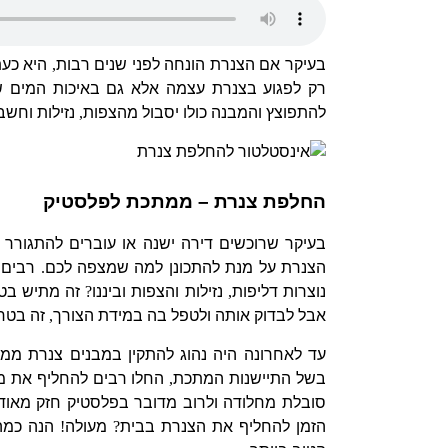
בעיקר אם הצנרת הונחה לפני שנים רבות
,
היא כעת
רק לפגוע בצנרת עצמה אלא גם באיכות המים
להתפוצץ והמבנה כולו יסבול מהצפות
,
נזילות וחשב
החלפת צנרת – ממתכת לפלסטיק
בעיקר שרוכשים דירה ישנה או עוברים להתגורר ב
הצנרת על מנת להתכונן למה שמצפה לכם
.
רבים 
נוצרות דליפות
,
נזילות והצפות וביננו
?
זה מתיש בטי
אבל לבדוק אותה ולטפל בה במידת הצורך
,
זה בטח 
עד לאחרונה היה נהוג להתקין במבנים צנרת ממ
בשל התיישנות המתכת
,
החלו רבים להחליף את מ
סובלת מחלודה ולרוב מדובר בפלסטיק חזק מאוד
הזמן להחליף את הצנרת בבית
?
מעולה
!
הנה כמה