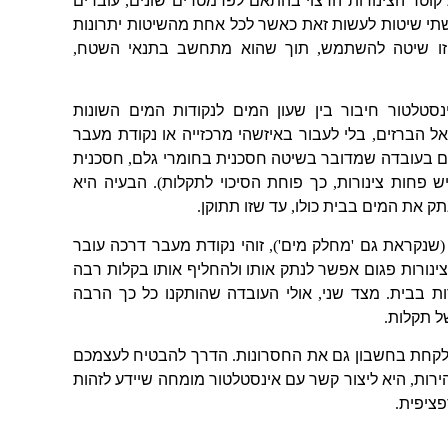
וטר הצינורות הרצוי בהתאם לפרמטרים שונים
,
עוברים
שתי שיטות לעשות זאת כאשר לכל אחת מהשיטות יתרונות
זו שיטה להשתמש
,
תוך שהוא מתחשב בתנאי השטח
,
נסטלטור חיבור בין שעון המים לנקודות המים השונות
אל הברזים
,
בלי לעבור באיזשהי מרכזייה או נקודת מעבר
נים בעובדה שמדובר בשיטה חסכנית בחומרי גלם
,
חסכנית
ש פחות צינורות
,
כך פוחת הסיכוי לתקלות
).
הבעיה היא
תק את המים בבית כולו
,
עד שזו תתוקן
.
(
שנקראת גם
'
מחלק מים
'),
זוהי נקודת מעבר דרכה עובר
נורות פגום אפשר לנתק אותו ולהחליף אותו בקלות רבה
ות בבית
.
מצד שני
,
אולי העובדה שהותקנו כל כך הרבה
של תקלות
.
לקחת בחשבון גם את החסרונות
.
הדרך להבטיח לעצמכם
ירות
,
היא ליצור קשר עם אינסטלטור מומחה שיידע לזהות
פציפית
.