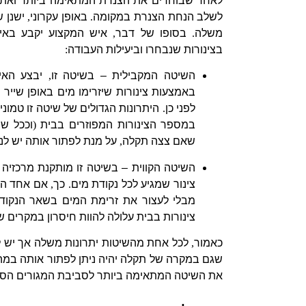
לאחר שבוחרים את הצנרת המתאימה ביותר ואת ק
לשלב הנחת הצנרת במקומה
.
באופן עקרוני
,
ישנן 
משלה
.
בסופו של דבר
,
איש המקצוע יקבע באי
בצינורות שנבחרו וביעילות העבודה
:
השיטה המקבילית – בשיטה זו
,
יבצע האי
באמצעות צינורות שיזרימו מים באופן שייר 
לפני כן
.
היתרונות הגדולים של שיטה זו טמו
במספר הצינורות המפוזרים בבית
(
וככל שי
שאם צצה תקלה
,
על מנת לפתור אותה יש לנ
השיטה הקווית – בשיטה זו מותקנת מרכזיה
צינור שמגיע לכל נקודת מים
.
כך
,
אם אחד הצי
מבלי לעצור את זרימת המים בשאר הנקוד
צינורות בבית עלולה להוות חיסרון במקרים 
כאמור
,
לכל אחת מהשיטות יתרונות משלה אך יש 
שגם במקרה של תקלה יהיה ניתן לפתור אותה במה
את השיטה המתאימה ביותר לסביבת המגורים הס